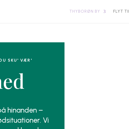
THYBORØN BY
FLYT T
DU SKU' VÆR'
hed
 på hinanden –
dsituationer. Vi