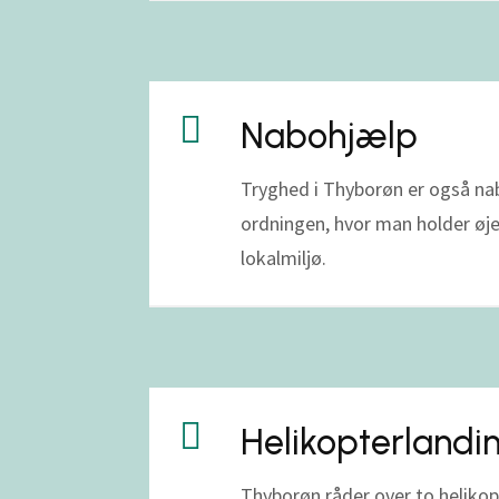

Nabohjælp
Tryghed i Thyborøn er også na
ordningen, hvor man holder øje
lokalmiljø.

Helikopterlandi
Thyborøn råder over to helikopt