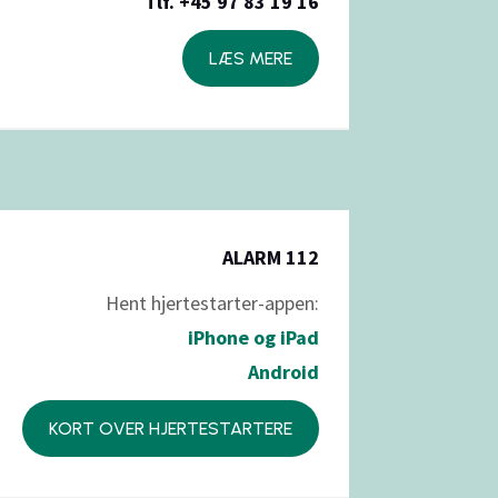
Tlf. +45 97 83 19 16
LÆS MERE
ALARM 112
Hent hjertestarter-appen:
iPhone
og iPad
Android
KORT OVER HJERTESTARTERE