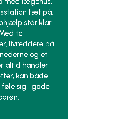
ab med lægehus,
station tæt på,
ohjælp står klar
. Med to
r, livreddere på
nederne og et
r altid handler
fter, kan både
føle sig i gode
borøn.