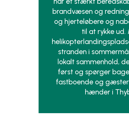
har et stærkt beredsk
brandvæsen og rednings
og hjerteløbere og nab
til at rykke ud
helikopterlandingspladse
stranden i sommermå
lokalt sammenhold, de
først og spørger bage
fastboende og gæster 
hænder i Thy