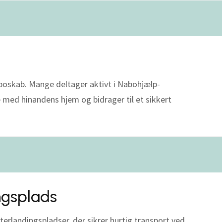
boskab. Mange deltager aktivt i Nabohjælp-
 med hinandens hjem og bidrager til et sikkert
ngsplads
erlandingspladser, der sikrer hurtig transport ved