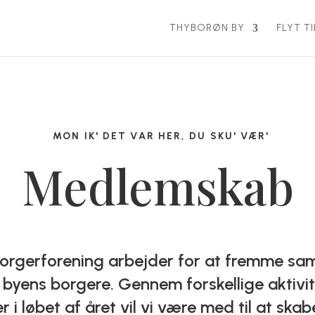
THYBORØN BY
FLYT T
MON IK' DET VAR HER, DU SKU' VÆR'
Medlemskab
orgerforening arbejder for at fremme s
byens borgere. Gennem forskellige aktivi
i løbet af året vil vi være med til at ska