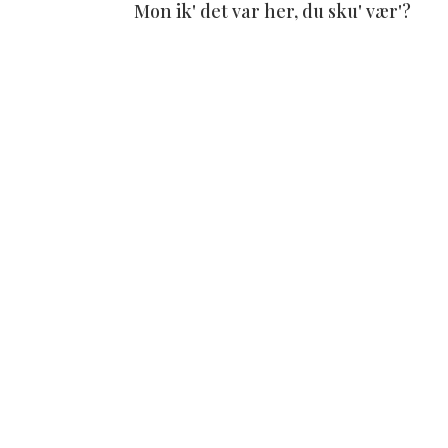
Mon ik' det var her, du sku' vær'?