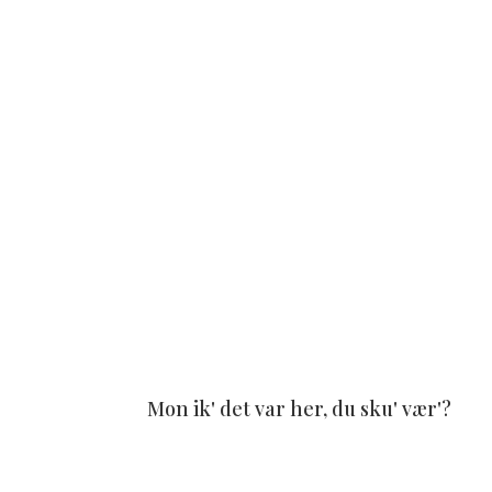
Mon ik' det var her, du sku' vær'?