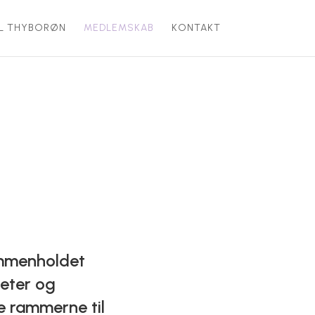
IL THYBORØN
MEDLEMSKAB
KONTAKT
ammenholdet
teter og
be rammerne til