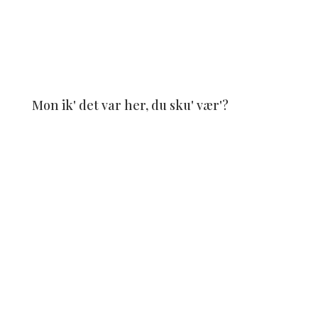
Mon ik' det var her, du sku' vær'?